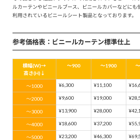
ルカーテンやビニールブース、ビニールカバーなどにも
利用されているビニールシート製品となっております。
参考価格表：ビニールカーテン標準仕上
横幅(W)→
～900
～1900
～
高さ(H)↓
¥6,300
¥11,100
¥16,
～1000
¥9,600
¥19,000
¥28,
～2000
¥13,900
¥28,000
¥42,
～3000
¥18,600
¥37,200
¥55,
～4000
¥23,200
¥46,300
¥69,
～5000