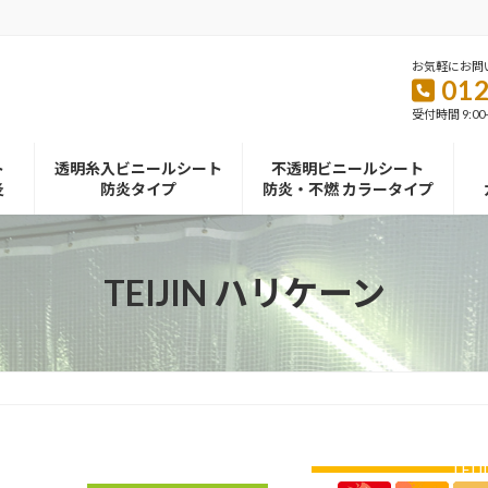
お気軽にお問
012
受付時間 9:00
ト
透明糸入ビニールシート
不透明ビニールシート
炎
防炎タイプ
防炎・不燃 カラータイプ
TEIJIN ハリケーン
TEI