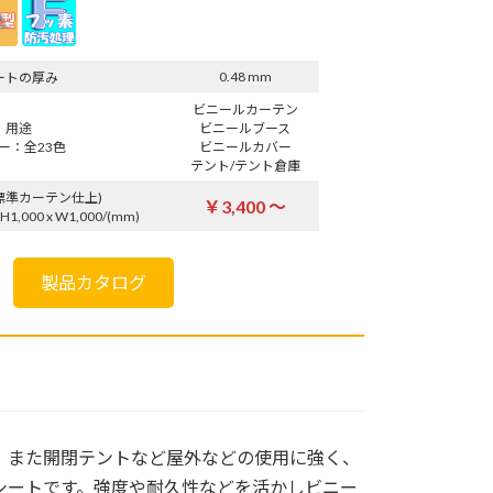
0.48 mm
ートの厚み
ビニールカーテン
用途
ビニールブース
ー：全23色
ビニールカバー
テント/テント倉庫
標準カーテン仕上)
￥3,400 ～
1,000 x W1,000/(mm)
製品カタログ
、また開閉テントなど屋外などの使用に強く、
シートです。強度や耐久性などを活かしビニー