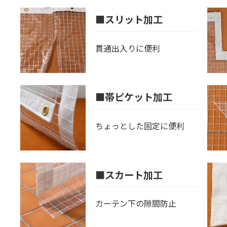
■スリット加工
貫通出入りに便利
■帯ピケット加工
ちょっとした固定に便利
■スカート加工
カーテン下の隙間防止