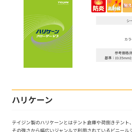
シ
カラ
参考価格(
基準：(0.35mm):H
ハリケーン
テイジン製のハリケーンとはテント倉庫や荷捌きテント
その強さから幅広いジャンルで利用されているビニール