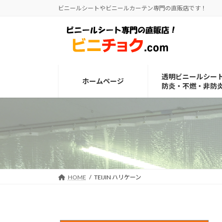
コ
ナ
ビニールシートやビニールカーテン専門の直販店です！
ン
ビ
テ
ゲ
ン
ー
ツ
シ
へ
ョ
透明ビニールシー
ス
ン
ホームページ
防炎・不燃・非防
キ
に
ッ
移
プ
動
HOME
TEIJIN ハリケーン